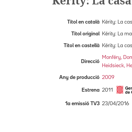
Kérity: La casa
Títol en català
Kérity: La ca
Títol original
Kérity: La m
Títol en castellà
Kérity: La ca
Monféry, Do
Direcció
Heidsieck, He
Any de producció
2009
2011
Estrena
23/04/2016
1a emissió TV3