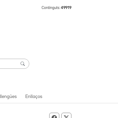
Continguts:
49919
 llengües
Enllaços