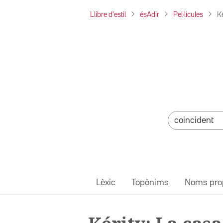
Llibre d'estil
ésAdir
Pel·lícules
K
Lèxic
Topònims
Noms pro