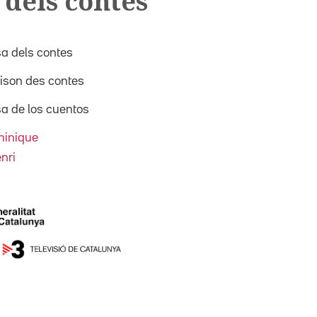
 dels contes
sa dels contes
aison des contes
sa de los cuentos
minique
nri