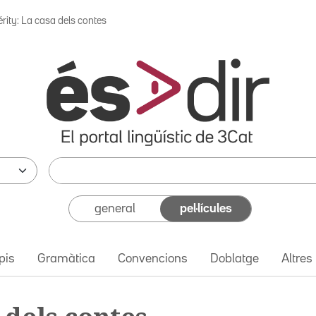
érity: La casa dels contes
general
pel·lícules
pis
Gramàtica
Convencions
Doblatge
Altres