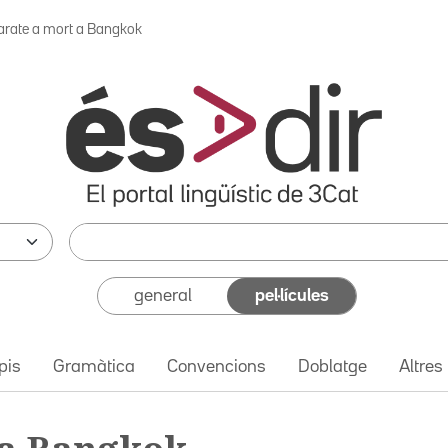
arate a mort a Bangkok
general
pel·lícules
pis
Gramàtica
Convencions
Doblatge
Altres