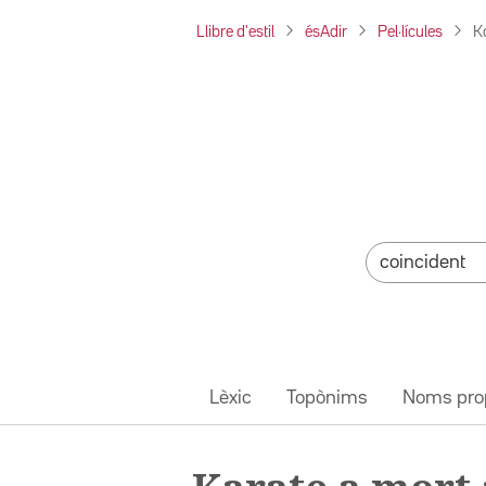
Llibre d'estil
ésAdir
Pel·lícules
K
Lèxic
Topònims
Noms pro