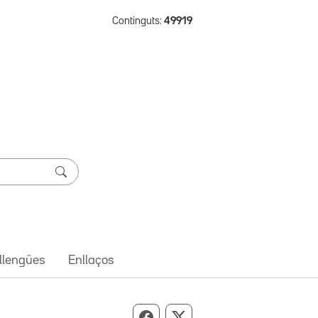
Continguts:
49919
 llengües
Enllaços