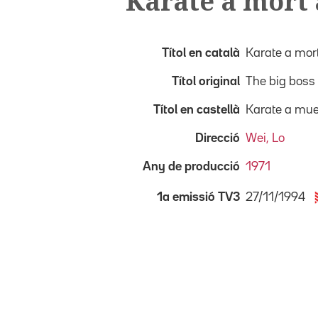
Karate a mort
Títol en català
Karate a mor
Títol original
The big boss
Títol en castellà
Karate a mue
Direcció
Wei, Lo
Any de producció
1971
27/11/1994
1a emissió TV3