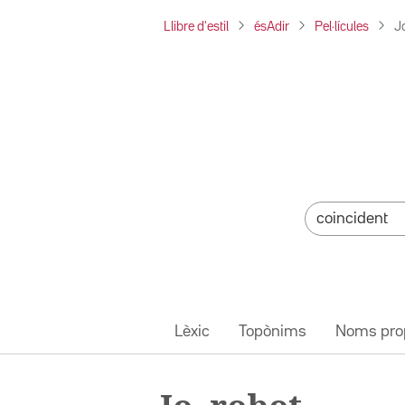
Llibre d'estil
ésAdir
Pel·lícules
J
Lèxic
Topònims
Noms pro