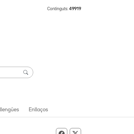
Continguts:
49919
 llengües
Enllaços