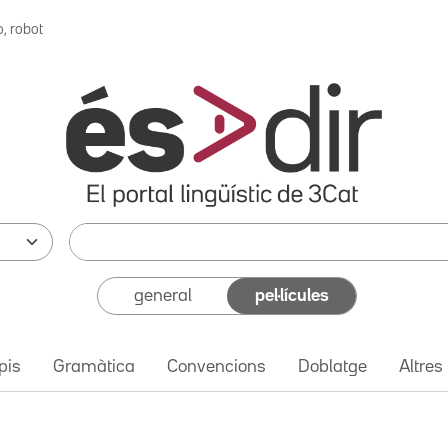
o, robot
general
pel·lícules
pis
Gramàtica
Convencions
Doblatge
Altres