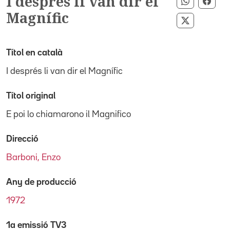
I després li van dir el
Compartir
Comp
Magnífic
Compartir
Títol en català
I després li van dir el Magnífic
Títol original
E poi lo chiamarono il Magnifico
Direcció
Barboni, Enzo
Any de producció
1972
1a emissió TV3