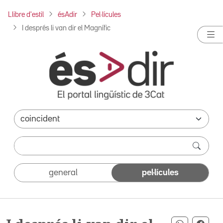
Llibre d'estil
ésAdir
Pel·lícules
I després li van dir el Magnífic
general
pel·lícules