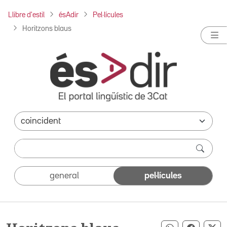
Llibre d'estil
ésAdir
Pel·lícules
Horitzons blaus
general
pel·lícules