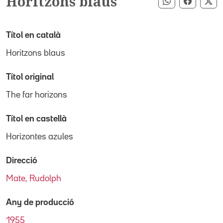
Horitzons blaus
Compartir pe
Compart
Co
Títol en català
Horitzons blaus
Títol original
The far horizons
Títol en castellà
Horizontes azules
Direcció
Mate, Rudolph
Any de producció
1955