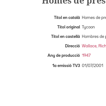
Homes de pres
Títol en català
Homes de pr
Títol original
Tycoon
Títol en castellà
Hombres de 
Direcció
Wallace, Ric
Any de producció
1947
01/07/2001
1a emissió TV3