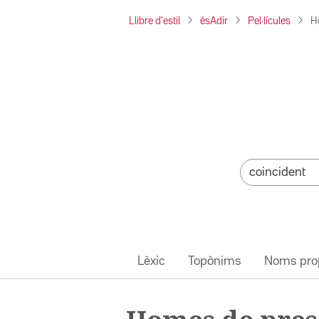
Llibre d'estil
ésAdir
Pel·lícules
H
Lèxic
Topònims
Noms pro