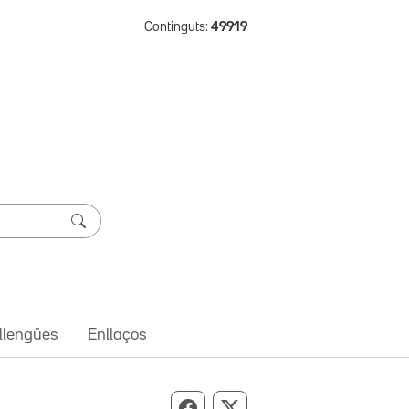
Continguts:
49919
 llengües
Enllaços