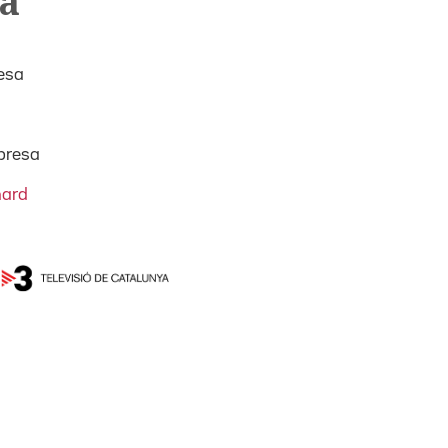
a
esa
presa
hard