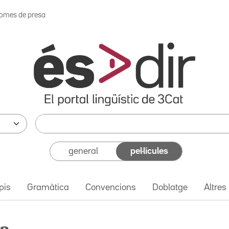
omes de presa
general
pel·lícules
pis
Gramàtica
Convencions
Doblatge
Altres