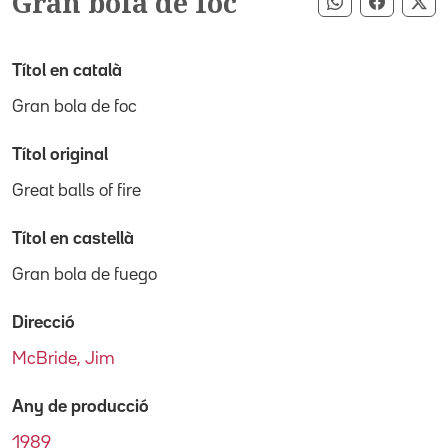
Gran bola de foc
Compartir pe
Compart
Co
Títol en català
Gran bola de foc
Títol original
Great balls of fire
Títol en castellà
Gran bola de fuego
Direcció
McBride, Jim
Any de producció
1989