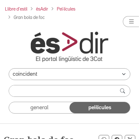
Llibre d'estil
ésAdir
Pel·lícules
Gran bola de foc
general
pel·lícules