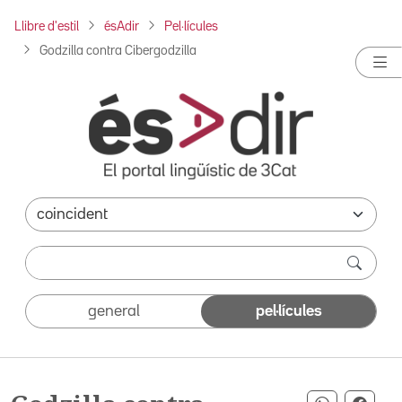
Llibre d'estil
ésAdir
Pel·lícules
Godzilla contra Cibergodzilla
general
pel·lícules