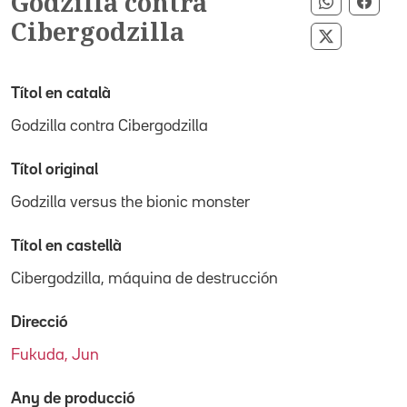
Godzilla contra
Compartir
Comp
Cibergodzilla
Compartir 
Títol en català
Godzilla contra Cibergodzilla
Títol original
Godzilla versus the bionic monster
Títol en castellà
Cibergodzilla, máquina de destrucción
Direcció
Fukuda, Jun
Any de producció