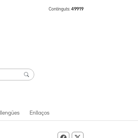
Continguts:
49919
 llengües
Enllaços