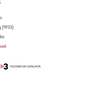
a
ia
y (1933)
día
well