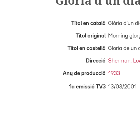
Glòria d'un di
Títol en català
Glòria d'un d
Títol original
Morning glor
Títol en castellà
Gloria de un 
Direcció
Sherman, Lo
Any de producció
1933
13/03/2001
1a emissió TV3