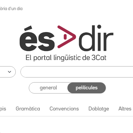
òria d'un dia
general
pel·lícules
pis
Gramàtica
Convencions
Doblatge
Altres