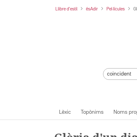
Llibre d'estil
ésAdir
Pel·lícules
Gl
Lèxic
Topònims
Noms pro