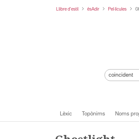
Llibre d'estil
ésAdir
Pel·lícules
G
Lèxic
Topònims
Noms pro