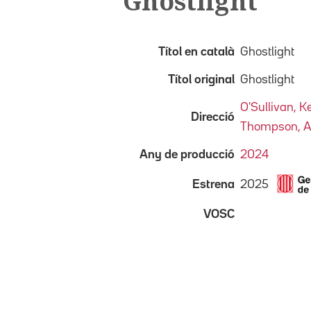
Ghostlight
Títol en català
Ghostlight
Títol original
Ghostlight
O'Sullivan, Ke
Direcció
Thompson, A
Any de producció
2024
2025
Estrena
VOSC