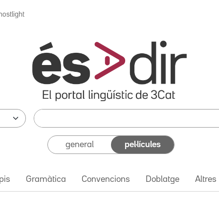
hostlight
general
pel·lícules
pis
Gramàtica
Convencions
Doblatge
Altres