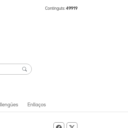
Continguts:
49919
 llengües
Enllaços