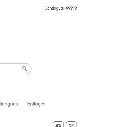
Continguts:
49919
 llengües
Enllaços