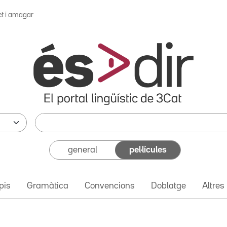
et i amagar
general
pel·lícules
pis
Gramàtica
Convencions
Doblatge
Altres