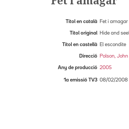
Fet i amagar
Títol en català
Fet i amagar
Títol original
Hide and see
Títol en castellà
El escondite
Direcció
Polson, John
Any de producció
2005
08/02/2008
1a emissió TV3