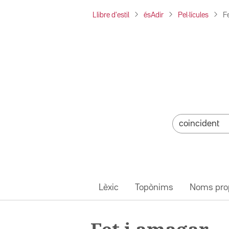
Llibre d'estil
ésAdir
Pel·lícules
F
Lèxic
Topònims
Noms pro