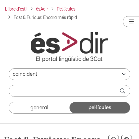
Llibre d'estil
ésAdir
Pel·lícules
Fast & Furious: Encara més ràpid
general
pel·lícules