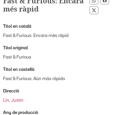
Fast & Furious: Encara
Comparti
Com
més ràpid
Compartir
Títol en català
Fast & Furious: Encara més ràpid
Títol original
Fast & Furious
Títol en castellà
Fast & Furious: Aún más rápido
Direcció
Lin, Justin
Any de producció