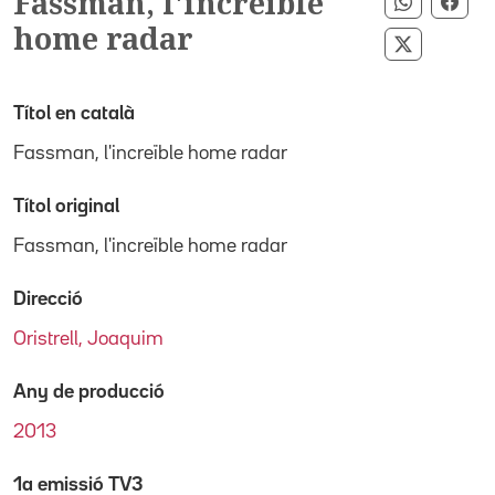
Fassman, l'increïble
Comparti
Comp
home radar
Compartir
Títol en català
Fassman, l'increïble home radar
Títol original
Fassman, l'increïble home radar
Direcció
Oristrell, Joaquim
Any de producció
2013
1a emissió TV3