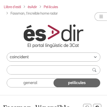
Llibre d'estil
ésAdir
Pel·lícules
Fassman, l'increïble home radar
general
pel·lícules