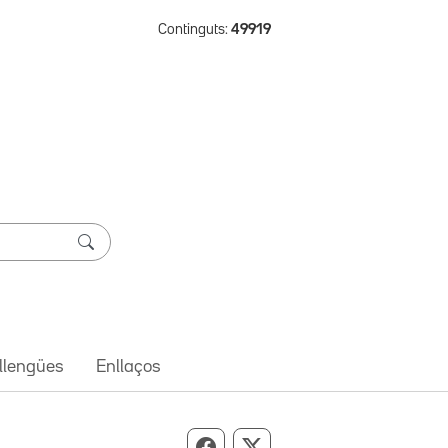
Continguts:
49919
 llengües
Enllaços