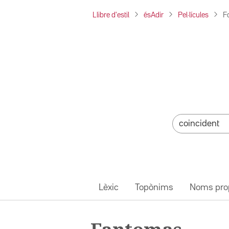
Llibre d'estil
ésAdir
Pel·lícules
F
Lèxic
Topònims
Noms pro