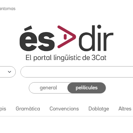
antomas
general
pel·lícules
pis
Gramàtica
Convencions
Doblatge
Altres