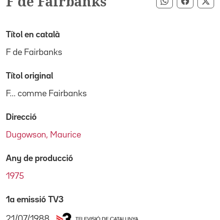
F de Fairbanks
Compartir pe
Compart
Co
Títol en català
F de Fairbanks
Títol original
F... comme Fairbanks
Direcció
Dugowson, Maurice
Any de producció
1975
1a emissió TV3
21/07/1988