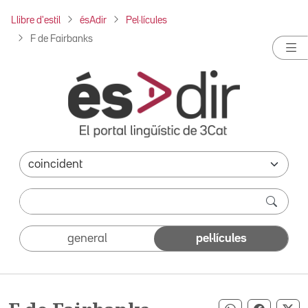
Llibre d'estil
ésAdir
Pel·lícules
F de Fairbanks
general
pel·lícules