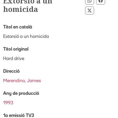
Extorsió a un
Compartir p
Compar
homicida
Compartir pe
Títol en català
Extorsió a un homicida
Títol original
Hard drive
Direcció
Merendino, James
Any de producció
1993
1a emissió TV3