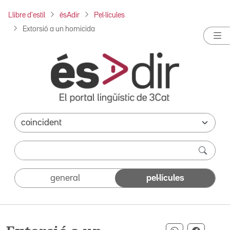
Llibre d'estil
ésAdir
Pel·lícules
Extorsió a un homicida
general
pel·lícules