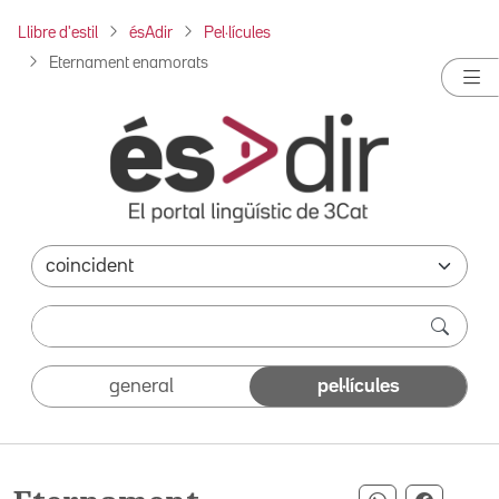
Llibre d'estil
ésAdir
Pel·lícules
Eternament enamorats
general
pel·lícules