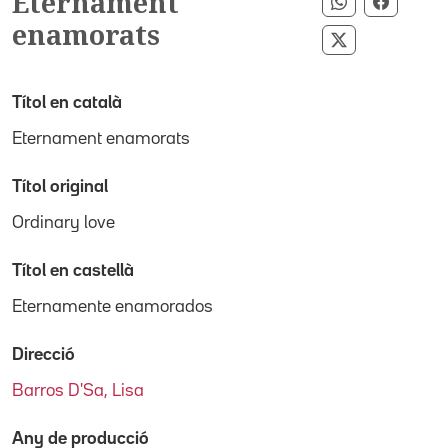
Eternament
Compartir p
Compart
enamorats
Compartir pe
Títol en català
Eternament enamorats
Títol original
Ordinary love
Títol en castellà
Eternamente enamorados
Direcció
Barros D'Sa, Lisa
Any de producció