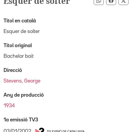
Esquer de solter
Compartir pe
Compart
Co
Títol en català
Esquer de solter
Títol original
Bachelor bait
Direcció
Stevens, George
Any de producció
1934
1a emissió TV3
03/01/2002