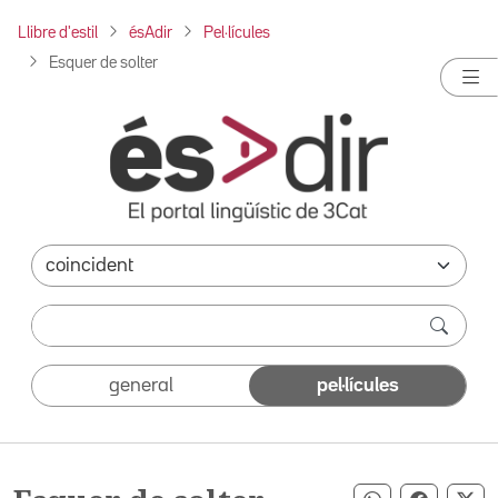
Llibre d'estil
ésAdir
Pel·lícules
Esquer de solter
general
pel·lícules