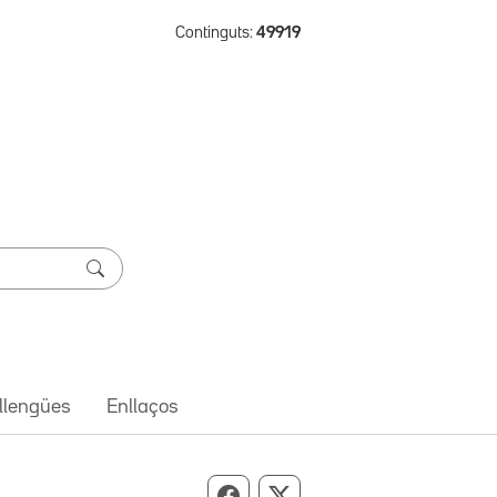
Continguts:
49919
 llengües
Enllaços