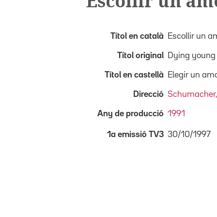
Escollir un am
Títol en català
Escollir un a
Títol original
Dying young
Títol en castellà
Elegir un am
Direcció
Schumacher,
Any de producció
1991
30/10/1997
1a emissió TV3