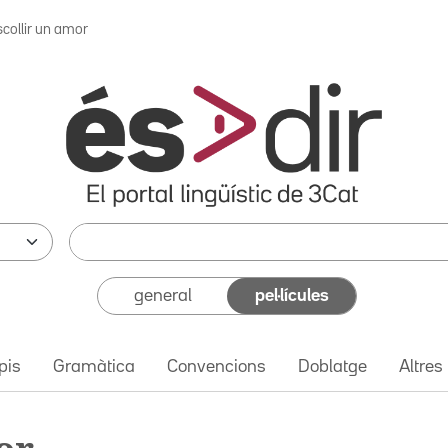
scollir un amor
general
pel·lícules
pis
Gramàtica
Convencions
Doblatge
Altres