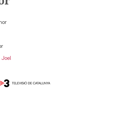
or
mor
or
 Joel