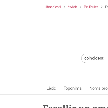
Llibre d'estil
ésAdir
Pel·lícules
E
Lèxic
Topònims
Noms pro