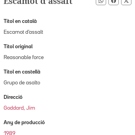
Escamot d'assalt
Compartir pe
Compart
Co
Títol en català
Escamot d'assalt
Títol original
Reasonable force
Títol en castellà
Grupo de asalto
Direcció
Goddard, Jim
Any de producció
1989