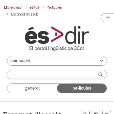
Llibre d'estil
ésAdir
Pel·lícules
Escamot d'assalt
general
pel·lícules