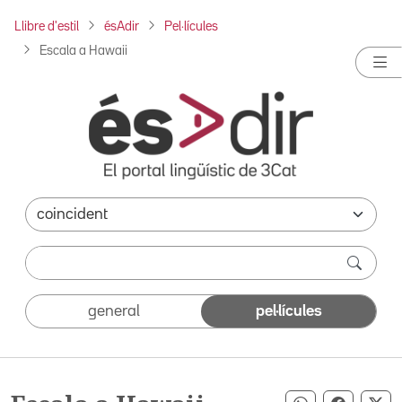
Llibre d'estil
ésAdir
Pel·lícules
Escala a Hawaii
general
pel·lícules