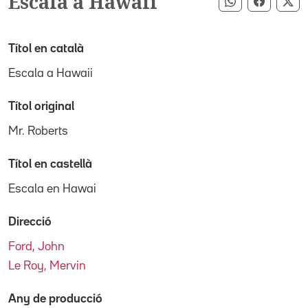
Escala a Hawaii
Compartir pe
Compart
Co
Títol en català
Escala a Hawaii
Títol original
Mr. Roberts
Títol en castellà
Escala en Hawai
Direcció
Ford, John
Le Roy, Mervin
Any de producció