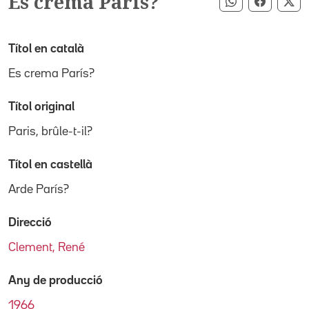
Es crema París?
Compartir pe
Compart
Co
Títol en català
Es crema París?
Títol original
Paris, brûle-t-il?
Títol en castellà
Arde París?
Direcció
Clement, René
Any de producció
1966