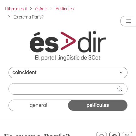
Llibre d'estil
ésAdir
Pel·lícules
Es crema París?
general
pel·lícules