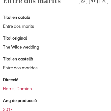
Entre dos marits
Compartir pe
Compart
Co
Títol en català
Entre dos marits
Títol original
The Wilde wedding
Títol en castellà
Entre dos maridos
Direcció
Harris, Damian
Any de producció
2017