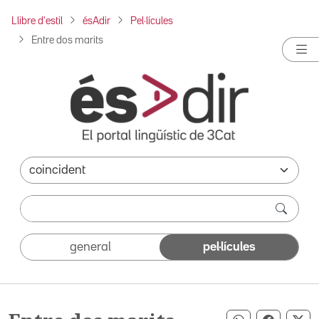
Llibre d'estil
ésAdir
Pel·lícules
Entre dos marits
general
pel·lícules