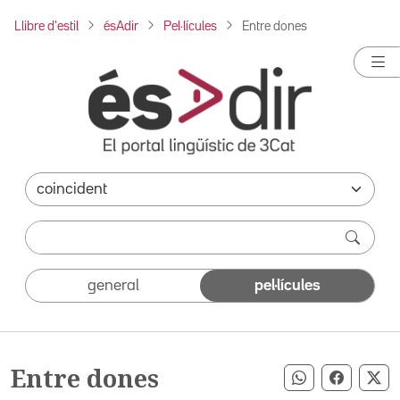
Llibre d'estil
ésAdir
Pel·lícules
Entre dones
general
pel·lícules
Entre dones
Compartir pe
Compart
Co