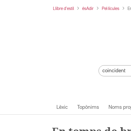
Llibre d'estil
ésAdir
Pel·lícules
E
Lèxic
Topònims
Noms pro