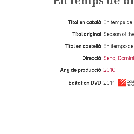
En temps de b
Títol en català
En temps de 
Títol original
Season of the
Títol en castellà
En tiempo de
Direcció
Sena, Domin
Any de producció
2010
2011
Editat en DVD