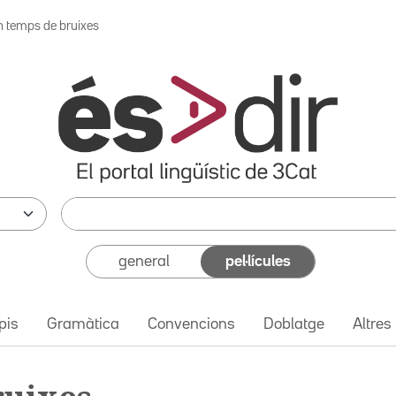
n temps de bruixes
general
pel·lícules
pis
Gramàtica
Convencions
Doblatge
Altres