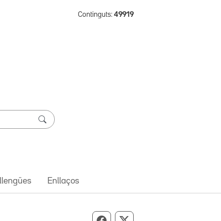
Continguts:
49919
 llengües
Enllaços