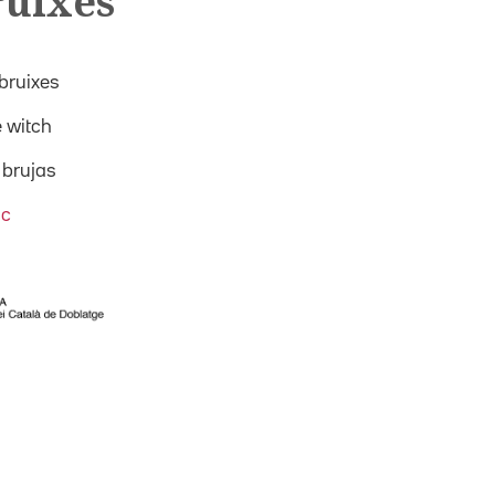
ruixes
bruixes
 witch
 brujas
ic