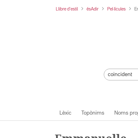
Llibre d'estil
ésAdir
Pel·lícules
E
Lèxic
Topònims
Noms pro