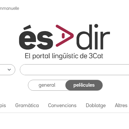
mmanuelle
general
pel·lícules
pis
Gramàtica
Convencions
Doblatge
Altres