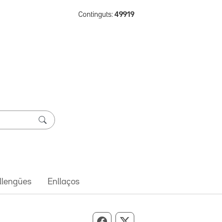
Continguts:
49919
 llengües
Enllaços