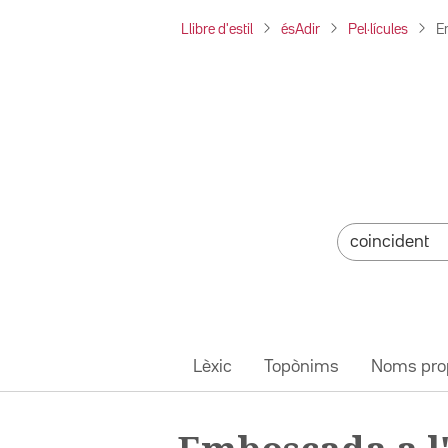
Llibre d'estil
ésAdir
Pel·lícules
E
Lèxic
Topònims
Noms pro