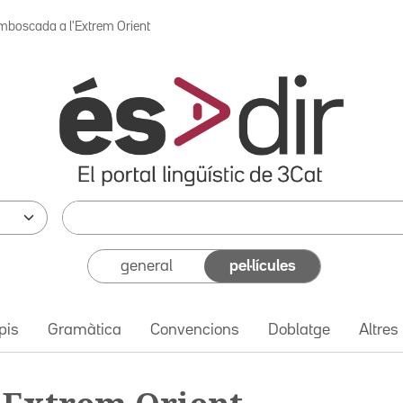
mboscada a l'Extrem Orient
general
pel·lícules
pis
Gramàtica
Convencions
Doblatge
Altres