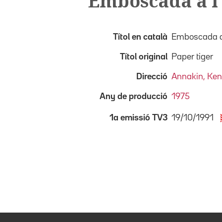
Emboscada a l
Títol en català
Emboscada a 
Títol original
Paper tiger
Direcció
Annakin, Ken
Any de producció
1975
19/10/1991
1a emissió TV3