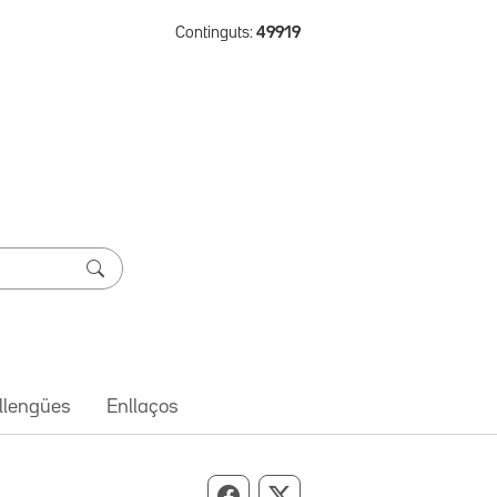
Continguts:
49919
 llengües
Enllaços