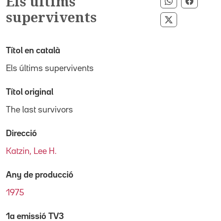
Els últims
Compartir p
Compar
supervivents
Compartir pe
Títol en català
Els últims supervivents
Títol original
The last survivors
Direcció
Katzin, Lee H.
Any de producció
1975
1a emissió TV3