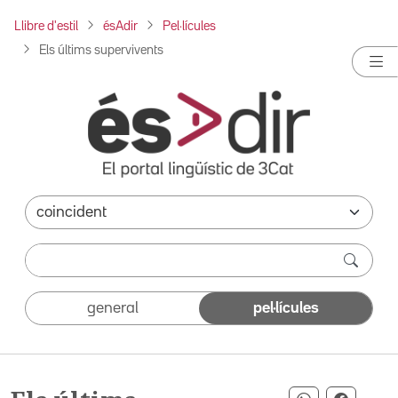
Llibre d'estil
ésAdir
Pel·lícules
Els últims supervivents
general
pel·lícules