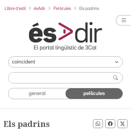
Llibre d'estil
ésAdir
Pel·lícules
Els padrins
general
pel·lícules
Els padrins
Compartir pe
Compart
Co