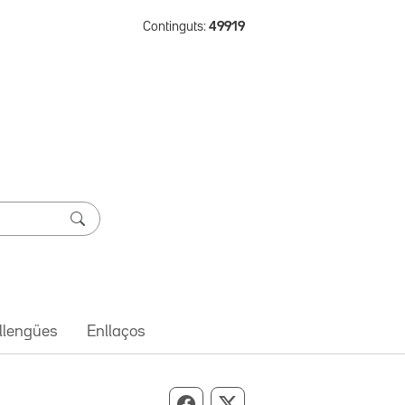
Continguts:
49919
 llengües
Enllaços