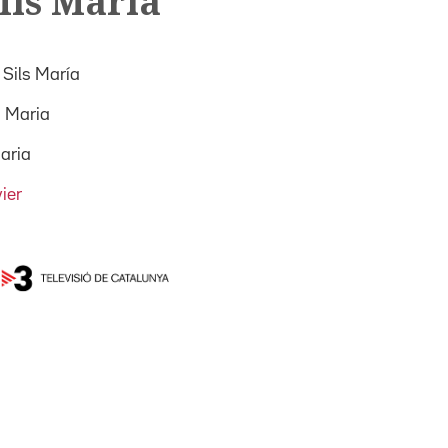
ils María
 Sils María
s Maria
Maria
ier