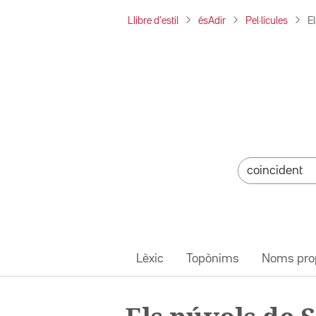
Llibre d'estil
ésAdir
Pel·lícules
El
Lèxic
Topònims
Noms pro