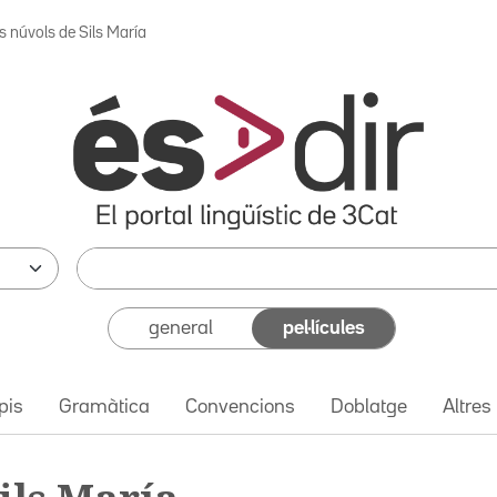
s núvols de Sils María
general
pel·lícules
pis
Gramàtica
Convencions
Doblatge
Altres