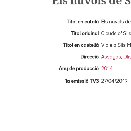
Els núvols de S
Títol en català
Els núvols de
Títol original
Clouds of Sil
Títol en castellà
Viaje a Sils 
Direcció
Assayas, Oliv
Any de producció
2014
27/04/2019
1a emissió TV3