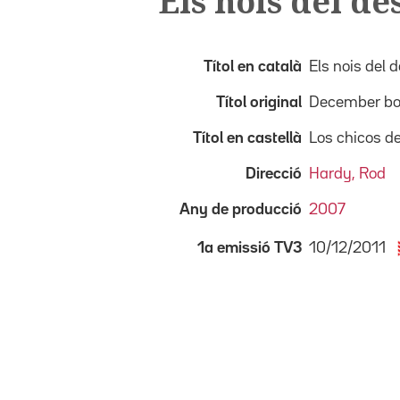
Els nois del d
Títol en català
Els nois del
Títol original
December b
Títol en castellà
Los chicos d
Direcció
Hardy, Rod
Any de producció
2007
10/12/2011
1a emissió TV3