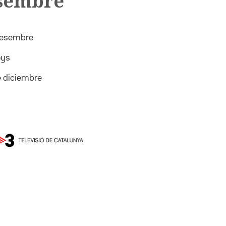
esembre
 desembre
oys
e diciembre