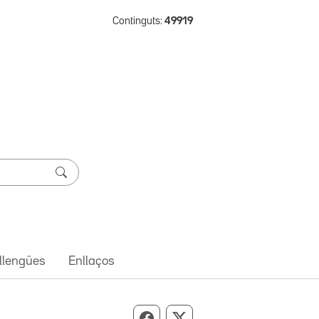
Continguts:
49919
 llengües
Enllaços