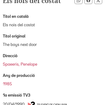
Els nois del costat
Compartir pe
Compart
Co
Títol en català
Els nois del costat
Títol original
The boys next door
Direcció
Spaeeris, Penelope
Any de producció
1985
1a emissió TV3
20/04/1990