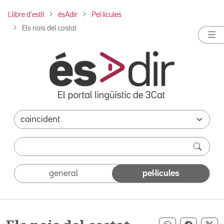
Llibre d'estil
ésAdir
Pel·lícules
Els nois del costat
general
pel·lícules