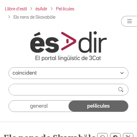
Llibre d'estil
ésAdir
Pel·lícules
Els nens de Skavaböle
general
pel·lícules