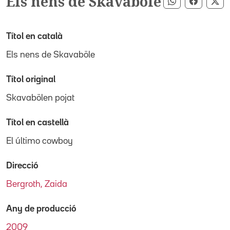
Els nens de Skavaböle
Compartir pe
Compart
Co
Títol en català
Els nens de Skavaböle
Títol original
Skavabölen pojat
Títol en castellà
El último cowboy
Direcció
Bergroth, Zaida
Any de producció
2009