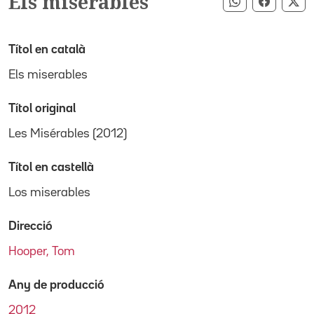
Els miserables
Compartir pe
Compart
Co
Títol en català
Els miserables
Títol original
Les Misérables (2012)
Títol en castellà
Los miserables
Direcció
Hooper, Tom
Any de producció
2012