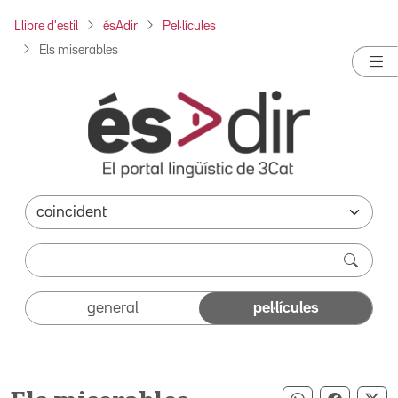
Llibre d'estil
ésAdir
Pel·lícules
Els miserables
general
pel·lícules