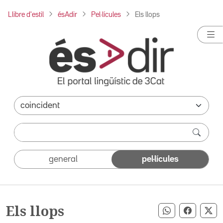
Llibre d'estil
ésAdir
Pel·lícules
Els llops
general
pel·lícules
Els llops
Compartir pe
Compart
Co