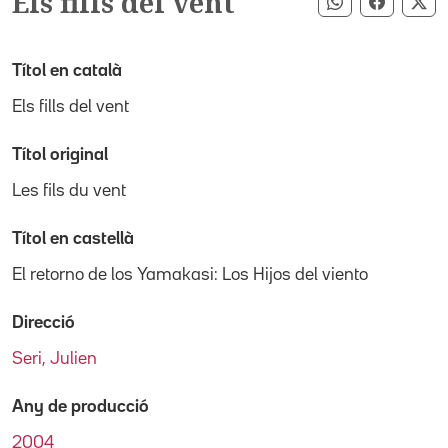
Els fills del vent
Compartir pe
Compart
Co
Títol en català
Els fills del vent
Títol original
Les fils du vent
Títol en castellà
El retorno de los Yamakasi: Los Hijos del viento
Direcció
Seri, Julien
Any de producció
2004