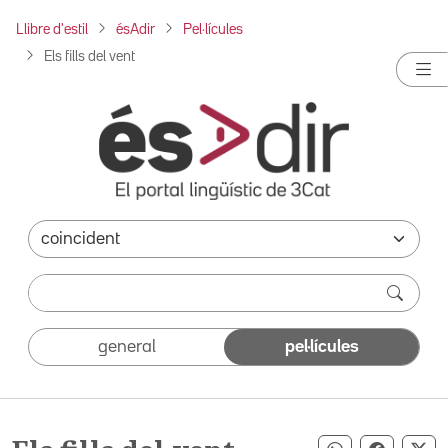
Llibre d'estil
ésAdir
Pel·lícules
Els fills del vent
general
pel·lícules