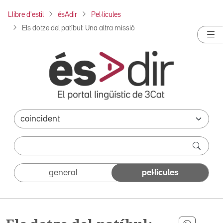
Llibre d'estil
ésAdir
Pel·lícules
Els dotze del patíbul: Una altra missió
general
pel·lícules