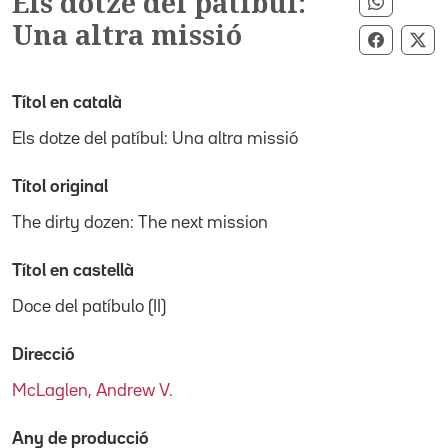
Els dotze del patíbul:
Compart
Una altra missió
Compart
Co
Títol en català
Els dotze del patíbul: Una altra missió
Títol original
The dirty dozen: The next mission
Títol en castellà
Doce del patíbulo (II)
Direcció
McLaglen, Andrew V.
Any de producció