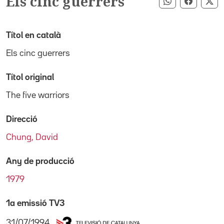
Els cinc guerrers
Compartir pe
Compart
Co
Títol en català
Els cinc guerrers
Títol original
The five warriors
Direcció
Chung, David
Any de producció
1979
1a emissió TV3
31/07/1994