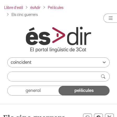
Llibre d'estil
ésAdir
Pel·lícules
Els cinc guerrers
general
pel·lícules