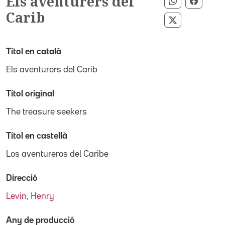
Els aventurers del
Compartir p
Compar
Carib
Compartir pe
Títol en català
Els aventurers del Carib
Títol original
The treasure seekers
Títol en castellà
Los aventureros del Caribe
Direcció
Levin, Henry
Any de producció