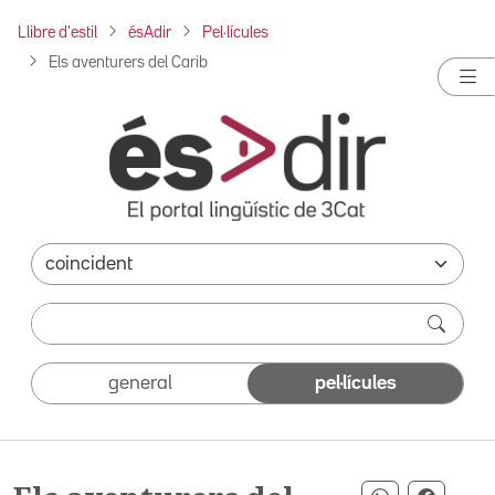
Llibre d'estil
ésAdir
Pel·lícules
Els aventurers del Carib
general
pel·lícules