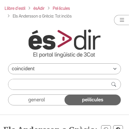
Llibre d'estil
ésAdir
Pel·lícules
Els Andersson a Grècia: Tot inclòs
general
pel·lícules