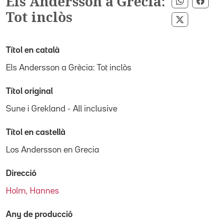
Els Andersson a Grècia:
Comparti
Com
Tot inclòs
Compartir
Títol en català
Els Andersson a Grècia: Tot inclòs
Títol original
Sune i Grekland - All inclusive
Títol en castellà
Los Andersson en Grecia
Direcció
Holm, Hannes
Any de producció