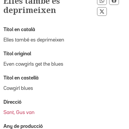
Elles també es
Compartir 
Compa
deprimeixen
Compartir 
Títol en català
Elles també es deprimeixen
Títol original
Even cowgirls get the blues
Títol en castellà
Cowgirl blues
Direcció
Sant, Gus van
Any de producció