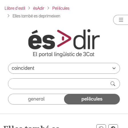
Llibre d'estil
ésAdir
Pel·lícules
Elles també es deprimeixen
general
pel·lícules