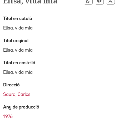
Elisa, vida mía
Compartir pe
Compart
Co
Títol en català
Elisa, vida mía
Títol original
Elisa, vida mía
Títol en castellà
Elisa, vida mía
Direcció
Saura, Carlos
Any de producció
1976