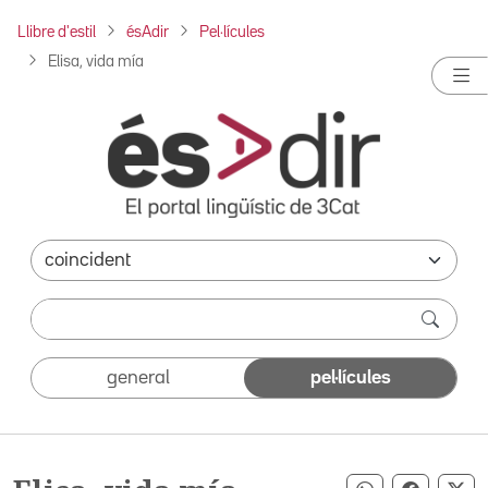
Llibre d'estil
ésAdir
Pel·lícules
Elisa, vida mía
general
pel·lícules