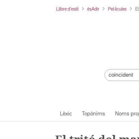
Llibre d'estil
ésAdir
Pel·lícules
El
Lèxic
Topònims
Noms pro