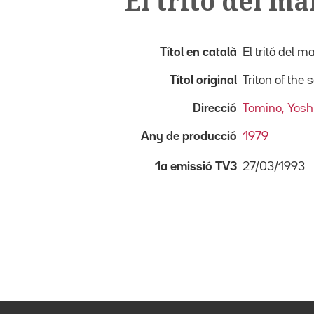
El tritó del ma
Títol en català
El tritó del m
Títol original
Triton of the 
Direcció
Tomino, Yosh
Any de producció
1979
27/03/1993
1a emissió TV3