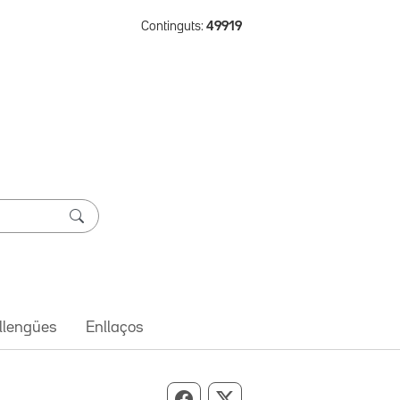
Continguts:
49919
 llengües
Enllaços