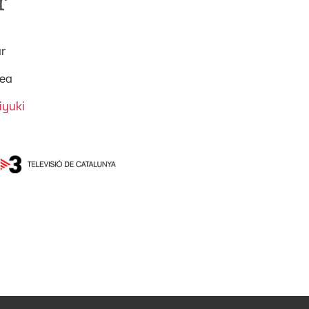
r
ar
sea
iyuki