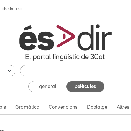
 tritó del mar
general
pel·lícules
pis
Gramàtica
Convencions
Doblatge
Altres