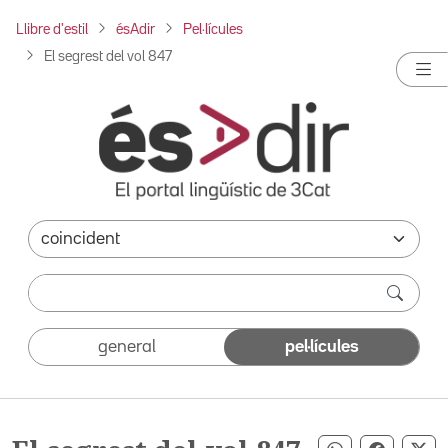
Llibre d'estil
ésAdir
Pel·lícules
El segrest del vol 847
general
pel·lícules