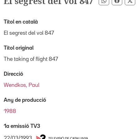
El segrest del vol 847
Compartir pe
Compart
Co
Títol en català
El segrest del vol 847
Títol original
The taking of flight 847
Direcció
Wendkos, Paul
Any de producció
1988
1a emissió TV3
22/03/1993