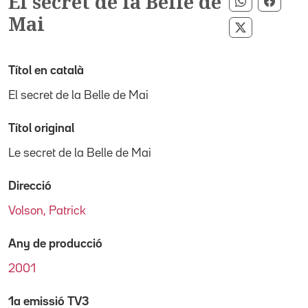
El secret de la Belle de
Compartir 
Compa
Mai
Compartir p
Títol en català
El secret de la Belle de Mai
Títol original
Le secret de la Belle de Mai
Direcció
Volson, Patrick
Any de producció
2001
1a emissió TV3