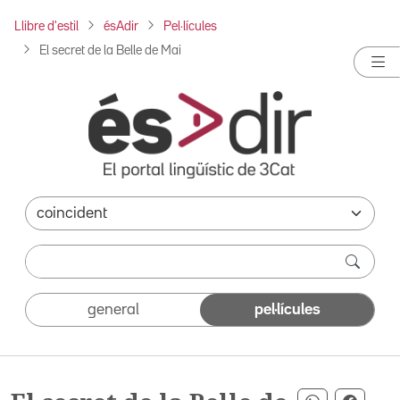
Llibre d'estil
ésAdir
Pel·lícules
El secret de la Belle de Mai
general
pel·lícules