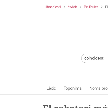
Llibre d'estil
ésAdir
Pel·lícules
El
Lèxic
Topònims
Noms pro