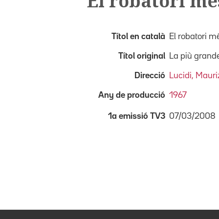
El robatori més
Títol en català
El robatori m
Títol original
La più grande
Direcció
Lucidi, Mauri
Any de producció
1967
07/03/2008
1a emissió TV3