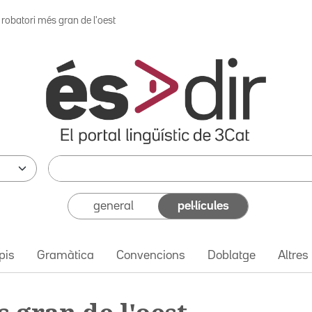
 robatori més gran de l'oest
general
pel·lícules
pis
Gramàtica
Convencions
Doblatge
Altres