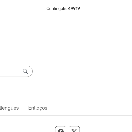
Continguts:
49919
 llengües
Enllaços