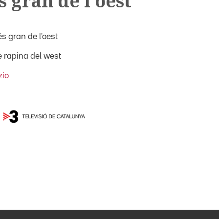
 gran de l'oest
és gran de l'oest
 rapina del west
zio