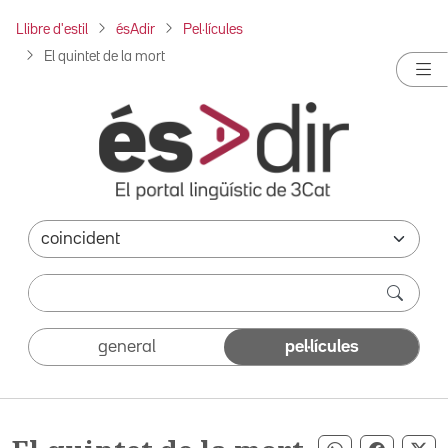
Llibre d'estil
ésAdir
Pel·lícules
El quintet de la mort
general
pel·lícules