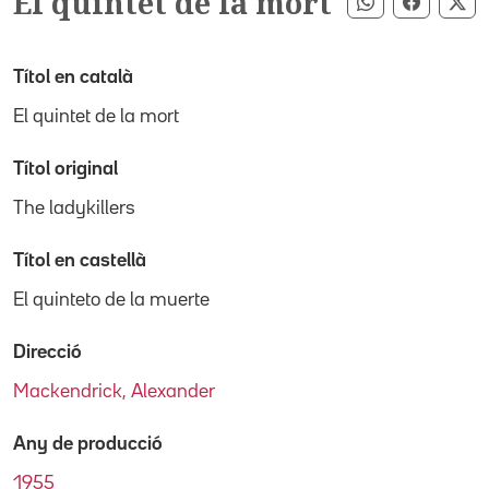
El quintet de la mort
Compartir pe
Compart
Co
Títol en català
El quintet de la mort
Títol original
The ladykillers
Títol en castellà
El quinteto de la muerte
Direcció
Mackendrick, Alexander
Any de producció
1955