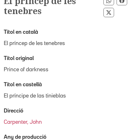
El príncep de les
Compartir 
Compar
tenebres
Compartir p
Títol en català
El príncep de les tenebres
Títol original
Prince of darkness
Títol en castellà
El príncipe de las tinieblas
Direcció
Carpenter, John
Any de producció