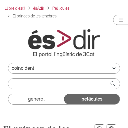
Llibre d'estil
ésAdir
Pel·lícules
El príncep de les tenebres
general
pel·lícules