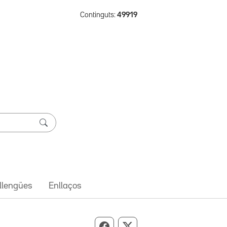
Continguts:
49919
 llengües
Enllaços