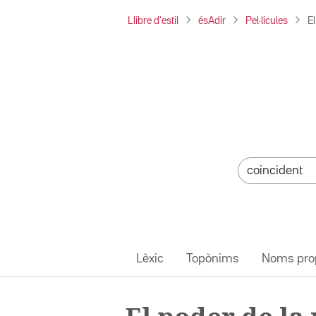
Llibre d'estil
ésAdir
Pel·lícules
E
Lèxic
Topònims
Noms pro