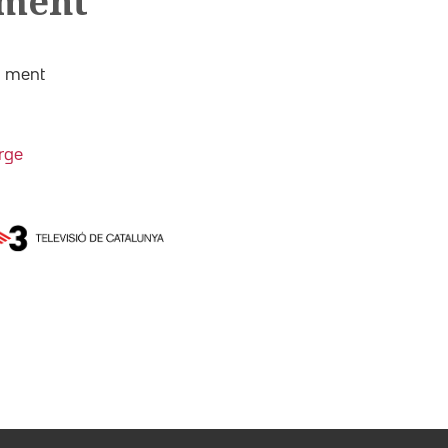
 ment
a ment
rge