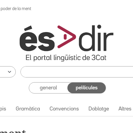
l poder de la ment
general
pel·lícules
pis
Gramàtica
Convencions
Doblatge
Altres