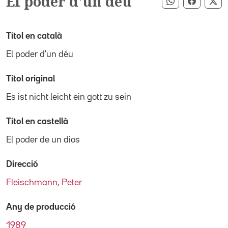
El poder d'un déu
Compartir pe
Compart
Co
Títol en català
El poder d'un déu
Títol original
Es ist nicht leicht ein gott zu sein
Títol en castellà
El poder de un dios
Direcció
Fleischmann, Peter
Any de producció
1989