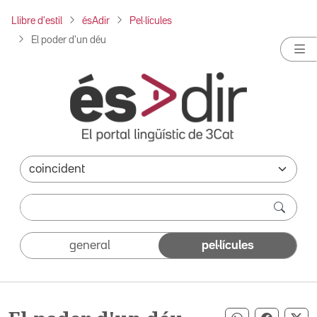
Llibre d'estil
ésAdir
Pel·lícules
El poder d'un déu
general
pel·lícules